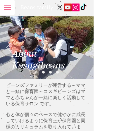
Beans family
About
Kosugibeans
ビーンズファミリーが運営する～ママ
と一緒に保育園～コスギビーンズはマ
マと赤ちゃんが一緒に楽しく活動して
いる保育サロン です。
心と体が個々のペースで健やかに成長
していけるように保育士が保育園と同
様のカリキュラムを取り入れていま