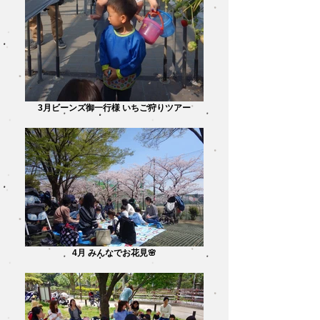
3月ビーンズ御一行様 いちご狩りツアー
4月 みんなでお花見🌸